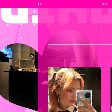
I,s
TOP