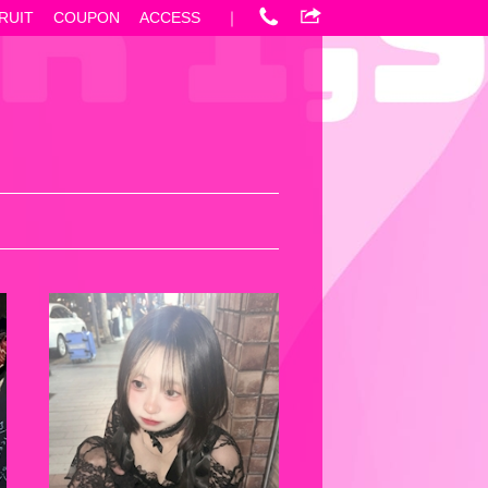
RUIT
COUPON
ACCESS
｜