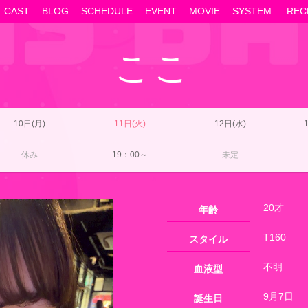
CAST
BLOG
SCHEDULE
EVENT
MOVIE
SYSTEM
REC
ここ
10日(月)
11日(火)
12日(水)
休み
19：00～
未定
20才
年齢
T160
スタイル
不明
血液型
9月7日
誕生日