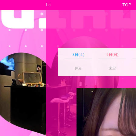
I,s
TOP
8日(土)
9日(日)
休み
未定