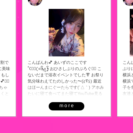
学割で
こんばんわ💕 あいずのここです‎
こんば
に美味
ꧦ𐅁𐀸𐋠𛰙᭜𖫴𖫰𖫱𖫳𖫲𖫲𖫳𖫴𖫰𖫱꛰ﯩᩝ︪᭜𖫴𖫰𖫱𖫳𖫲𖫲𖫳𖫴𖫰𖫱꛰ީᩝ𛰚 おひさしぶりのぶろぐ✌🏻 こ
ぶりに
メもし
ないだまで浴衣イベントでした👘 お祭り
横浜と
✌🏻
気分味わえてたのしかった〜(≧∇≦) 最近
横浜
ちゃ
はほーんまにぐーたらです(´△｀) アホみ
子を食
よくと
たいに寝て食べてまた寝てYouTube見る
友達
てます
生活😴 たのしすぎる！ でも今は課題に
ー😍
more
おわれてる😭 がんばります🙀 今日もラ
くて
ストまでいるので来てください( ᴖ⩊ᴖ ) じ
うれ
ゃあね😻