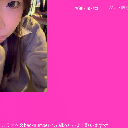
弱い・吸
お酒・タバコ
カラオケ🎤backnumberとかaikoとかよく歌います🩷