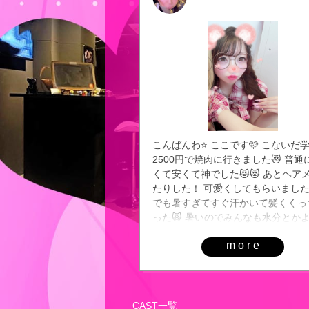
こんばんわ⭐️ ここです🩷 こないだ
2500円で焼肉に行きました😻 普通
くて安くて神でした😻😻 あとヘア
たりした！ 可愛くしてもらいました💕
でも暑すぎてすぐ汗かいて髪くくっ
った🙀 暑いのでみんなも水分とか
ってください💦😲 今日終電までい
more
🖐🏻
CAST一覧