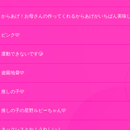
からあげ！お母さんの作ってくれるからあげがいちばん美味し
ピンク🩷
運動できないです🥲
遊園地🎡🩷
推しの子🩷
推しの子の星野ルビーちゃん🩷
ネックレスとか！うれしい！