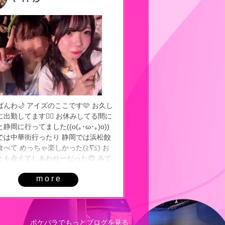
んわ🌙 アイズのここです🩷 お久し
出勤してます🖐🏻 お休みしてる間に
静岡に行ってました((o(｡･ω･｡)o))
では中華街行ったり 静岡では浜松餃
べて めっちゃ楽しかった(≧∇≦) お
とも会えてしあわせーだった😍 みて
 めっちゃ盛れた➰💕💕💕 めっちゃ暑
more
めっちゃ汗かいた💦 お店、涼しくて
しい☺️ 逢いに来てください❤️
ポケパラでもっとブログを見る